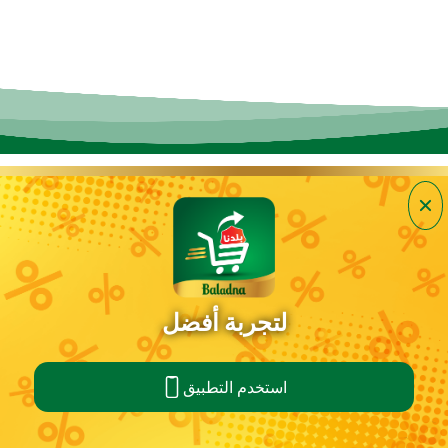
منتجات ستار
بندلات التوفير
الوصفات
كل التصنيفات
نحن نستخدم ملفات تعريف الارتباط لتزويدك بتجربة تسوق
أفضل. نشارك أيضًا معلومات حول استخدامك لموقعنا مع
شركائنا في وسائل التواصل الاجتماعي والإعلان والتحليل. من
خلال الاستمرار في استخدام هذا الموقع ، فإنك تقبل ملفات
تعريف الارتباط هذه و
سياسة الخصوصية
و
الشروط والأحكام
لتجربة أفضل
الخاصة بنا.
أقبل
استخدم التطبيق
الرئيسية
التسوق السريع
حسابي
السلة